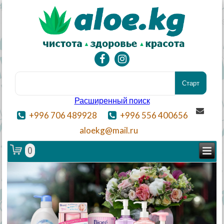
Расширенный поиск
+996 706 489928
+996 556 400656
aloekg@mail.ru
0