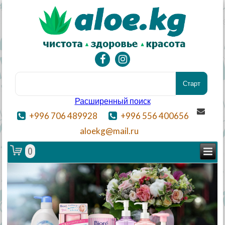
Расширенный поиск
+996 706 489928
+996 556 400656
aloekg@mail.ru
0