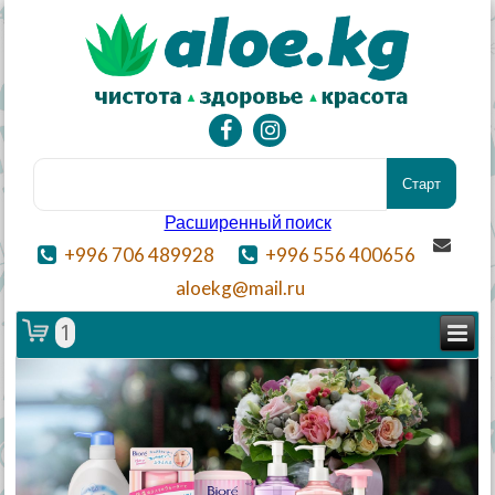
Расширенный поиск
+996 706 489928
+996 556 400656
aloekg@mail.ru
1