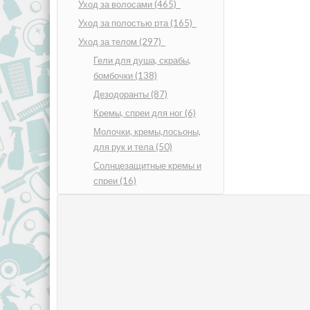
Уход за волосами
(465)
Уход за полостью рта
(165)
Уход за телом
(297)
Гели для душа, скрабы,
бомбочки
(138)
Дезодоранты
(87)
Кремы, спреи для ног
(6)
Молочки, кремы,лосьоны,
для рук и тела
(50)
Солнцезащитные кремы и
спреи
(16)