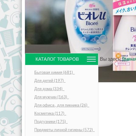
Вы здесь:
Главна
КАТАЛОГ ТОВАРОВ
Бытовая химия
(681)
Для детей
(197)
Для дома
(334)
Для мужчин
(163)
Для офиса , для пикника
(26)
Косметика
(117)
Подгузники
(175)
Предметы личной гигиены
(572)