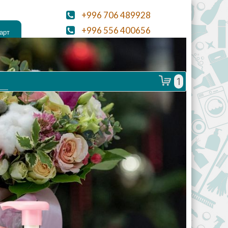
+996 706 489928
+996 556 400656
aloekg@mail.ru
1