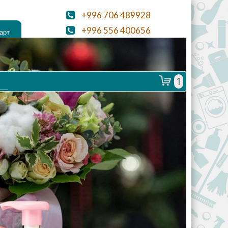
+996 706 489928
+996 556 400656
aloekg@mail.ru
1