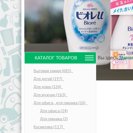
Вы здесь:
Главна
КАТАЛОГ ТОВАРОВ
Бытовая химия
(681)
Для детей
(197)
Для дома
(334)
Для мужчин
(163)
Для офиса , для пикника
(26)
Для офиса
(24)
Для пикника
(2)
Косметика
(117)